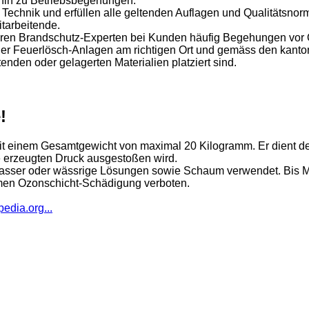
hin zu Betriebsbegehungen.
echnik und erfüllen alle geltenden Auflagen und Qualitätsnorm
tarbeitende.
ren Brandschutz-Experten bei Kunden häufig Begehungen vor O
der Feuerlösch-Anlagen am richtigen Ort und gemäss den kantona
den oder gelagerten Materialien platziert sind.
!
t mit einem Gesamtgewicht von maximal 20 Kilogramm. Er dient 
e erzeugten Druck ausgestoßen wird.
Wasser oder wässrige Lösungen sowie Schaum verwendet. Bis Mi
emen Ozonschicht-Schädigung verboten.
pedia.org...