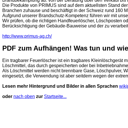
Brandbekämpfung ab: von der Beratung über den Verkauf bis 
Die Produkte von PRIMUS sind auf dem aktuellsten Stand der T
Branchen zuhause und beschäftigt in der Schweiz rund 160 Mi
Aufgrund unserer Brandschutz-Kompetenz führen wir mit unse
Wir prüfen, ob die richtigen Handfeuerlöscher, Löschposten o
Berücksichtigung der Gebäude-Bauweise und der zu verarbeiten
http://www.primus-ag.ch/
PDF zum Aufhängen! Was tun und wie
Ein tragbarer Feuerlöscher ist ein tragbares Kleinlöschgerä
Löschmittel, das durch gespeicherten oder bei Inbetriebnahm
Als Löschmittel werden nicht brennbare Gase, Löschpulver, 
eingesetzt, die Verwendung ist aber seitdem wegen der extr
Lesen mehr Hintergrund und Bilder in allen Sprachen
wiki
oder
nach oben
zur
Startseite...